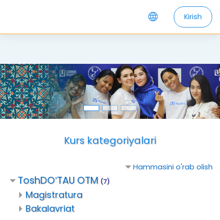
Kirish
Asosiy mundarijaga o'tish
Kurs kategoriyalari
Hammasini o'rab olish
ToshDOʻTAU OTM
(7)
Magistratura
Bakalavriat