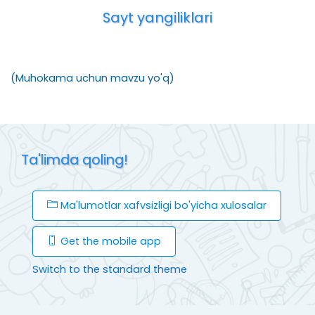
Sayt yangiliklari
(Muhokama uchun mavzu yo'q)
Ta'limda qoling!
Ma'lumotlar xafvsizligi bo'yicha xulosalar
Get the mobile app
Switch to the standard theme